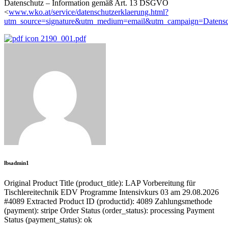
Datenschutz – Information gemäß Art. 13 DSGVO
<
www.wko.at/service/datenschutzerklaerung.html?
utm_source=signature&utm_medium=email&utm_campaign=Datenschu
2190_001.pdf
lbsadmin1
Original Product Title (product_title): LAP Vorbereitung für
Tischlereitechnik EDV Programme Intensivkurs 03 am 29.08.2026
#4089 Extracted Product ID (productid): 4089 Zahlungsmethode
(payment): stripe Order Status (order_status): processing Payment
Status (payment_status): ok