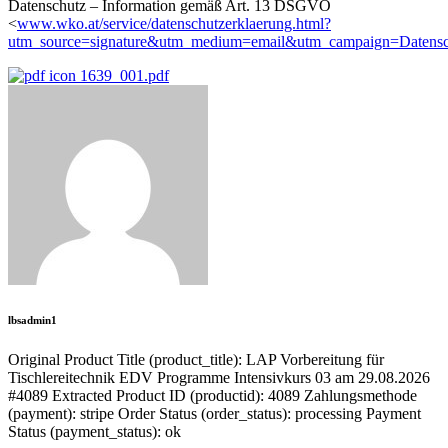
Datenschutz – Information gemäß Art. 13 DSGVO
<
www.wko.at/service/datenschutzerklaerung.html?
utm_source=signature&utm_medium=email&utm_campaign=Datenschu
1639_001.pdf
lbsadmin1
Original Product Title (product_title): LAP Vorbereitung für
Tischlereitechnik EDV Programme Intensivkurs 03 am 29.08.2026
#4089 Extracted Product ID (productid): 4089 Zahlungsmethode
(payment): stripe Order Status (order_status): processing Payment
Status (payment_status): ok