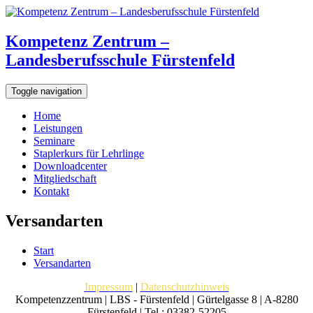
Kompetenz Zentrum –
Landesberufsschule Fürstenfeld
Toggle navigation
Home
Leistungen
Seminare
Staplerkurs für Lehrlinge
Downloadcenter
Mitgliedschaft
Kontakt
Versandarten
Start
Versandarten
Impressum
|
Datenschutzhinweis
Kompetenzzentrum | LBS - Fürstenfeld | Gürtelgasse 8 | A-8280
Fürstenfeld | Tel.: 03382-52205