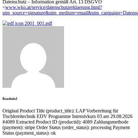
Datenschutz – Information gemäß Art. 13 DSGVO
<
www.wko.at/service/datenschutzerklaerung.html?
utm_source=signature&utm_medium=email&utm_campaign=Datenschu
2001_001.pdf
lbsadmin1
Original Product Title (product_title): LAP Vorbereitung für
Tischlereitechnik EDV Programme Intensivkurs 03 am 29.08.2026
#4089 Extracted Product ID (productid): 4089 Zahlungsmethode
(payment): stripe Order Status (order_status): processing Payment
Status (payment_status): ok