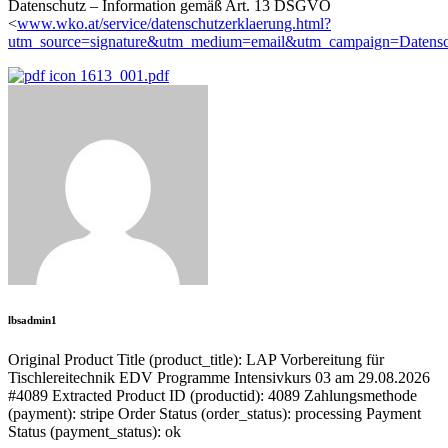
Datenschutz – Information gemäß Art. 13 DSGVO
<
www.wko.at/service/datenschutzerklaerung.html?
utm_source=signature&utm_medium=email&utm_campaign=Datenschu
1613_001.pdf
lbsadmin1
Original Product Title (product_title): LAP Vorbereitung für
Tischlereitechnik EDV Programme Intensivkurs 03 am 29.08.2026
#4089 Extracted Product ID (productid): 4089 Zahlungsmethode
(payment): stripe Order Status (order_status): processing Payment
Status (payment_status): ok