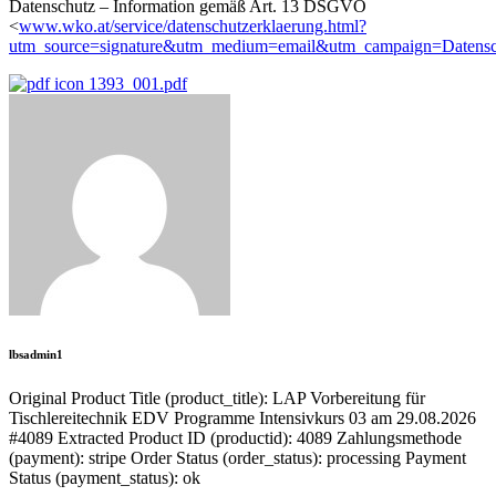
Datenschutz – Information gemäß Art. 13 DSGVO
<
www.wko.at/service/datenschutzerklaerung.html?
utm_source=signature&utm_medium=email&utm_campaign=Datenschu
1393_001.pdf
lbsadmin1
Original Product Title (product_title): LAP Vorbereitung für
Tischlereitechnik EDV Programme Intensivkurs 03 am 29.08.2026
#4089 Extracted Product ID (productid): 4089 Zahlungsmethode
(payment): stripe Order Status (order_status): processing Payment
Status (payment_status): ok